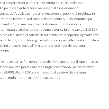
e ai nostri server o a terzi, a seconda dei casi e delle tue
i di tipo meramente tecnico necessari al funzionamento
mances dell’applicazione e all’erogazione di pubblicità profilata, in
 dell’applicazione. Nel caso della presente APP, la metodologia
lopment Kit”), ovvero un insieme di elementi software che
erminata piattaforma (per esempio per cellulari o tablet). Tali SDK
ovvero un sistema di cartelle in cui archiviare e reperire agevolmente
 per il debug, il monitoraggio e l’ottimizzazione delle prestazioni delle
 distinti anche in base al fornitore (per esempio del sistema
nalità.
vero necessari al funzionamento dell’APP stessa, sia di tipo analitico
lazione (ovvero per inviare messaggi promozionali personalizzati
re dell’APP). Alcuni SDK sono imposti dal gestore del sistema
 seconda del tipo di telefono utilizzato).