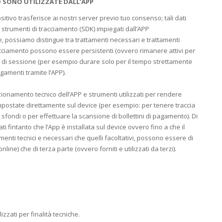
 SONO UTILIZZATE DALL’APP
itivo trasferisce ai nostri server previo tuo consenso; tali dati
i strumenti di tracciamento (SDK) impiegati dall’APP
 possiamo distingue tra trattamenti necessari e trattamenti
 tracciamento possono essere persistenti (ovvero rimanere attivi per
 o di sessione (per esempio durare solo per il tempo strettamente
gamenti tramite l’APP).
ionamento tecnico dell’APP e strumenti utilizzati per rendere
 impostate direttamente sul device (per esempio: per tenere traccia
 e sfondi o per effettuare la scansione di bollettini di pagamento). Di
ti fintanto che l’App è installata sul device ovvero fino a che il
menti tecnici e necessari che quelli facoltativi, possono essere di
nline) che di terza parte (ovvero forniti e utilizzati da terzi).
lizzati per finalità tecniche.