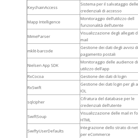
Sistema per il salvataggio dell
KeychainAccess
credenziali di accesso
Monitoraggio dell’utilizzo dell
Mapp Intelligence
funzionalità dell’utente
Visualizzazione degli allegati d
MimeParser
mail
Gestione dei dati degli avvisi d
mklit-barcode
pagamento postali
Monitoraggio delle audience di
Nielsen App SDK
utilizzo dell’app
RxCocoa
Gestione dei dati di login
Gestione dei dati login per gli 
RxSwift
IOL
Cifratura del database per le
sqlcipher
credenziali dell’utente
Visualizzazione delle mail in f
SwiftSoup
HTML
Integrazione dello strato di ne
SwiftyUserDefaults
per eCommerce