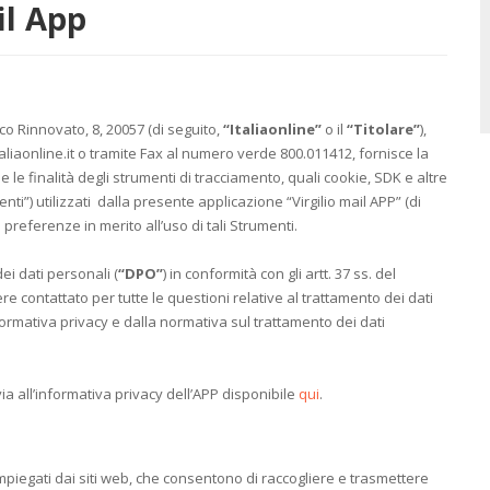
il App
sco Rinnovato, 8, 20057 (di seguito,
“Italiaonline”
o il
“Titolare”
),
aliaonline.it o tramite Fax al numero verde 800.011412, fornisce la
 e le finalità degli strumenti di tracciamento, quali cookie, SDK e altre
ti”) utilizzati dalla presente applicazione “Virgilio mail APP” (di
 preferenze in merito all’uso di tali Strumenti.
i dati personali (
“DPO”
) in conformità con gli artt. 37 ss. del
re contattato per tutte le questioni relative al trattamento dei dati
’informativa privacy e dalla normativa sul trattamento dei dati
ia all’informativa privacy dell’APP disponibile
qui
.
impiegati dai siti web, che consentono di raccogliere e trasmettere