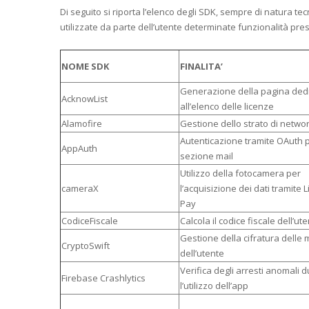
Di seguito si riporta l’elenco degli SDK, sempre di natura 
utilizzate da parte dell’utente determinate funzionalità pres
NOME SDK
FINALITA’
Generazione della pagina ded
AcknowList
all’elenco delle licenze
Alamofire
Gestione dello strato di netwo
Autenticazione tramite OAuth p
AppAuth
sezione mail
Utilizzo della fotocamera per
cameraX
l’acquisizione dei dati tramite 
Pay
CodiceFiscale
Calcola il codice fiscale dell’ut
Gestione della cifratura delle 
CryptoSwift
dell’utente
Verifica degli arresti anomali 
Firebase Crashlytics
l’utilizzo dell’app