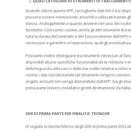
QUALI CATEGORIE DI STRUMENTI DI TRACCIAMENTO
Quando utilizzi questa APP, raccogliamo dati che il tuo dispos
possono essere memorizzati, arricchiti e utilizzati tramite gl
stessa. Analogamente a quanto avviene nel caso dei cookie,
facoltativi. Così come i cookie, anche gli altri strumenti di
tutta la durata del contratto e del funzionamento dell’APP)
necessario a garantire un’operazione, quali gli eventuali pa
Possiamo inoltre distinguere tra strumenti necessari al funz
disponibili alcune specifiche funzionalità da te richieste o
della lingua da utilizzare o delle tue scelte relative a colori
norma, i dati raccolti tramite tali Strumenti vengono conserva
singolo account non venga disinstallato dall’APP. Sia gli stru
prima parte (ovvero installati e gestiti direttamente da Italiao
SDK DI PRIMA PARTE PER FINALITA’ TECNICHE
Di seguito si riporta l’elenco degli SDK di prima parte (IOL) uti