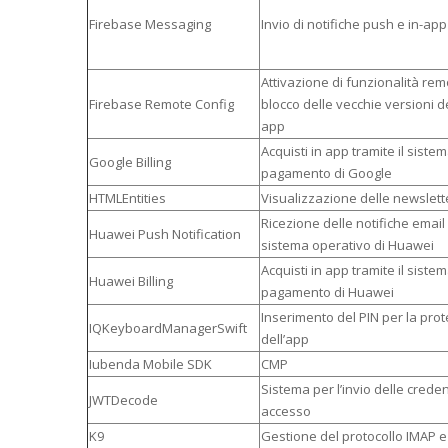
Firebase Messaging
Invio di notifiche push e in-app
Attivazione di funzionalità rem
Firebase Remote Config
blocco delle vecchie versioni d
app
Acquisti in app tramite il sistem
Google Billing
pagamento di Google
HTMLEntities
Visualizzazione delle newslett
Ricezione delle notifiche email 
Huawei Push Notification
sistema operativo di Huawei
Acquisti in app tramite il sistem
Huawei Billing
pagamento di Huawei
Inserimento del PIN per la pro
IQKeyboardManagerSwift
dell’app
Iubenda Mobile SDK
CMP
Sistema per l’invio delle creden
JWTDecode
accesso
K9
Gestione del protocollo IMAP 