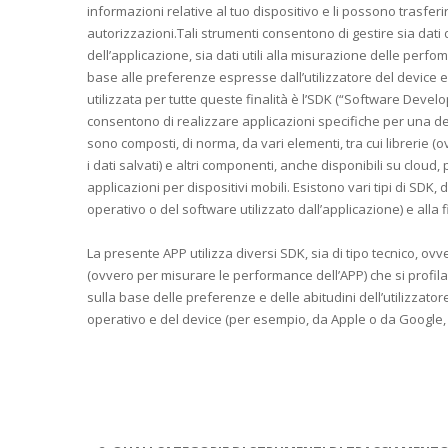
informazioni relative al tuo dispositivo e li possono trasferir
autorizzazioni.Tali strumenti consentono di gestire sia dat
dell’applicazione, sia dati utili alla misurazione delle perfo
base alle preferenze espresse dall’utilizzatore del device e
utilizzata per tutte queste finalità è l’SDK (“Software Deve
consentono di realizzare applicazioni specifiche per una det
sono composti, di norma, da vari elementi, tra cui librerie (
i dati salvati) e altri componenti, anche disponibili su cloud,
applicazioni per dispositivi mobili. Esistono vari tipi di SDK,
operativo o del software utilizzato dall’applicazione) e alla fi
La presente APP utilizza diversi SDK, sia di tipo tecnico, ov
(ovvero per misurare le performance dell’APP) che si profi
sulla base delle preferenze e delle abitudini dell’utilizzato
operativo e del device (per esempio, da Apple o da Google, a