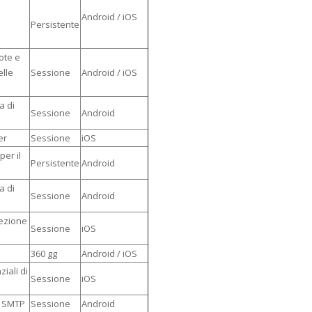
Android / iOS
Persistente
ote e
elle
Sessione
Android / iOS
a di
Sessione
Android
er
Sessione
iOS
per il
Persistente
Android
a di
Sessione
Android
tezione
Sessione
iOS
360 gg
Android / iOS
ziali di
Sessione
iOS
e SMTP
Sessione
Android