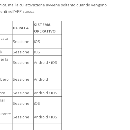
tecnica, ma la cui attivazione avviene soltanto quando vengono
enti nell’APP stessa:
SISTEMA
DURATA
OPERATIVO
icata
Sessione
iOS
rk
Sessione
iOS
er la
Sessione
Android / iOS
Libero
Sessione
Android
ente
Sessione
Android / iOS
mail
Sessione
iOS
durante
Sessione
Android / iOS